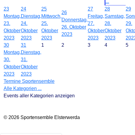
...
23
24
25
27
28
29
26
Montag,
Dienstag,
Mittwoch,
Freitag,
Samstag,
Son
Donnerstag,
23.
24.
25.
27.
28.
29.
26. Oktober
Oktober
Oktober
Oktober
Oktober
Oktober
Okt
2023
2023
2023
2023
2023
2023
202
30
31
1
2
3
4
5
Montag,
Dienstag,
30.
31.
Oktober
Oktober
2023
2023
Termine Sportensemble
Alle Kategorien ...
Events aller Kategorien anzeigen
© 2026 Sportensemble Elsterwerda