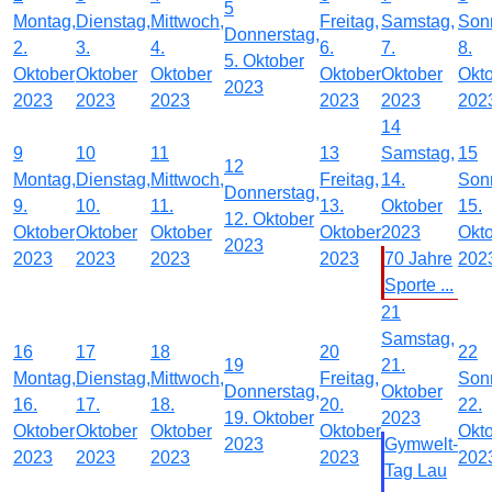
5
Montag,
Dienstag,
Mittwoch,
Freitag,
Samstag,
Son
Donnerstag,
2.
3.
4.
6.
7.
8.
5. Oktober
Oktober
Oktober
Oktober
Oktober
Oktober
Okt
2023
2023
2023
2023
2023
2023
202
14
9
10
11
13
Samstag,
15
12
Montag,
Dienstag,
Mittwoch,
Freitag,
14.
Son
Donnerstag,
9.
10.
11.
13.
Oktober
15.
12. Oktober
Oktober
Oktober
Oktober
Oktober
2023
Okt
2023
2023
2023
2023
2023
70 Jahre
202
Sporte ...
21
Samstag,
16
17
18
20
22
19
21.
Montag,
Dienstag,
Mittwoch,
Freitag,
Son
Donnerstag,
Oktober
16.
17.
18.
20.
22.
19. Oktober
2023
Oktober
Oktober
Oktober
Oktober
Okt
2023
Gymwelt-
2023
2023
2023
2023
202
Tag Lau