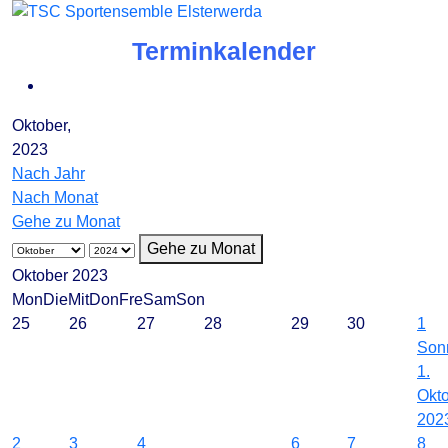
Terminkalender
Oktober,
2023
Nach Jahr
Nach Monat
Gehe zu Monat
Gehe zu Monat
Oktober 2023
Mon
Die
Mit
Don
Fre
Sam
Son
25
26
27
28
29
30
1
Son
1.
Okt
202
2
3
4
6
7
8