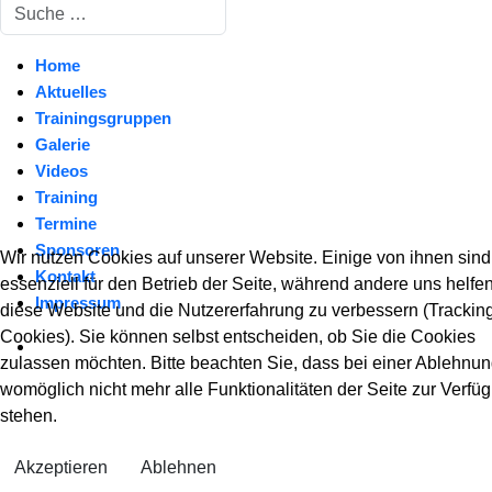
Suchen
Home
Aktuelles
Trainingsgruppen
Galerie
Videos
Training
Termine
Sponsoren
Wir nutzen Cookies auf unserer Website. Einige von ihnen sind
Kontakt
essenziell für den Betrieb der Seite, während andere uns helfen
Impressum
diese Website und die Nutzererfahrung zu verbessern (Trackin
Cookies). Sie können selbst entscheiden, ob Sie die Cookies
zulassen möchten. Bitte beachten Sie, dass bei einer Ablehnu
womöglich nicht mehr alle Funktionalitäten der Seite zur Verfü
stehen.
Akzeptieren
Ablehnen