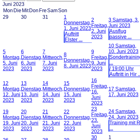
Juni 2023
Mon
Die
Mit
Don
Fre
Sam
Son
29
30
31
1
2
3
Samstag, 3.
Donnerstag,
Freitag,
Juni 2023
1. Juni 2023
2. Juni
Ausflug
Auftritt
2023
passive ...
Elster ...
10
Samstag,
10. Juni 2023
5
6
7
9
8
Sondertrainin
Montag,
Dienstag,
Mittwoch,
Freitag,
Donnerstag,
...
5. Juni
6. Juni
7. Juni
9. Juni
8. Juni 2023
2023
2023
2023
2023
/ 19:00 Uhr
Auftritt in Hir ..
16
12
13
14
15
Freitag,
Montag,
Dienstag,
Mittwoch,
Donnerstag,
17
Samstag,
16.
12. Juni
13. Juni
14. Juni
15. Juni
17. Juni 2023
Juni
2023
2023
2023
2023
2023
23
24
Samstag,
19
20
21
22
Freitag,
24. Juni 2023
Montag,
Dienstag,
Mittwoch,
Donnerstag,
23.
Training mit 
19. Juni
20. Juni
21. Juni
22. Juni
Juni
...
2023
2023
2023
2023
2023
30
1